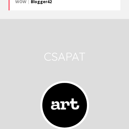
WOW
|
Blogger42
CSAPAT