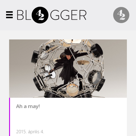
Ah a may!
2015. április 4.