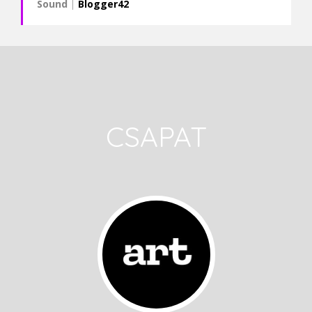
Sound
|
Blogger42
CSAPAT