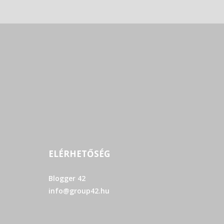
ELÉRHETŐSÉG
Blogger 42
info@group42.hu