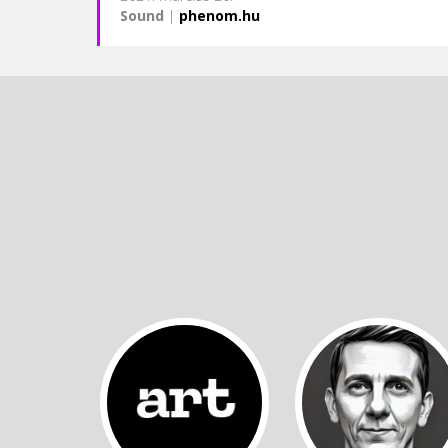
Sound
|
phenom.hu