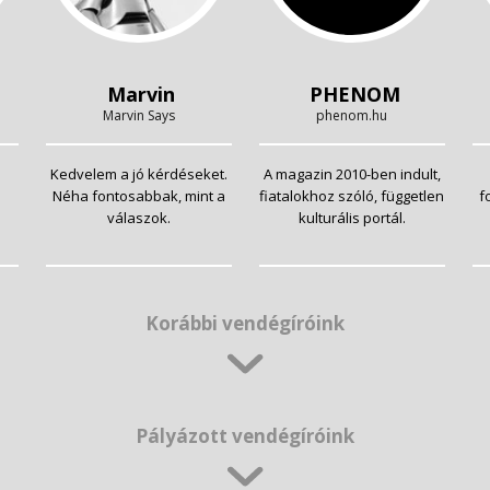
Marvin
PHENOM
Marvin Says
phenom.hu
Kedvelem a jó kérdéseket.
A magazin 2010-ben indult,
Néha fontosabbak, mint a
fiatalokhoz szóló, független
f
válaszok.
kulturális portál.
Korábbi vendégíróink
Pályázott vendégíróink