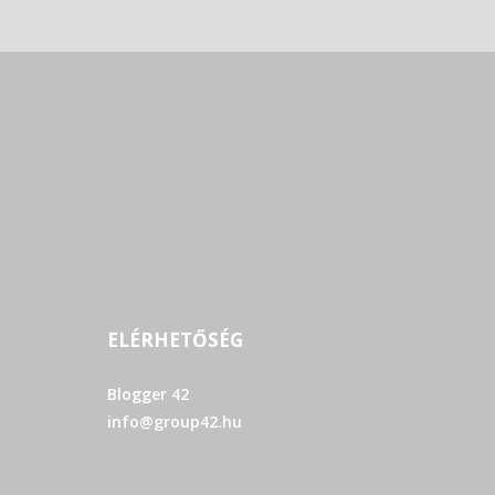
ELÉRHETŐSÉG
Blogger 42
info@group42.hu