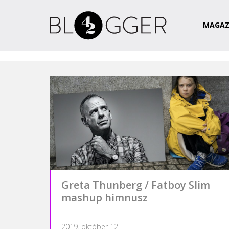
Magazin
Csapat
Kapcsolat
MAGAZ
Greta Thunberg / Fatboy Slim
mashup himnusz
2019. október 12.