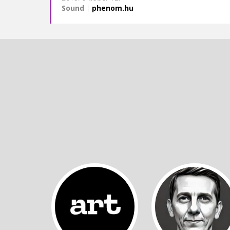
Sound
|
phenom.hu