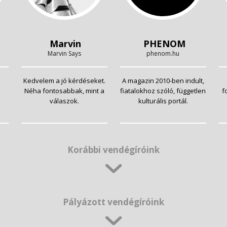
Marvin
PHENOM
Marvin Says
phenom.hu
Kedvelem a jó kérdéseket.
A magazin 2010-ben indult,
Néha fontosabbak, mint a
fiatalokhoz szóló, független
f
válaszok.
kulturális portál.
Korábbi vendégíróink
Pályázott vendégíróink