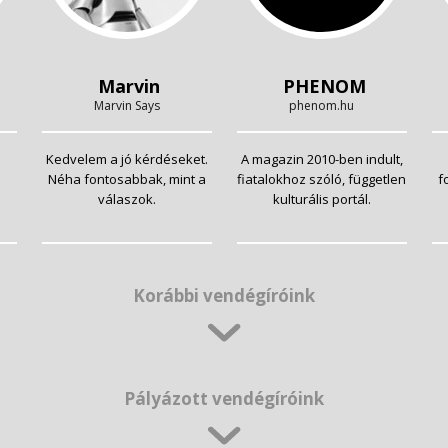
Marvin
PHENOM
Marvin Says
phenom.hu
Kedvelem a jó kérdéseket.
A magazin 2010-ben indult,
Néha fontosabbak, mint a
fiatalokhoz szóló, független
f
válaszok.
kulturális portál.
Korábbi vendégíróink
Pályázott vendégíróink