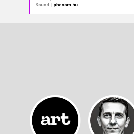
Sound
|
phenom.hu