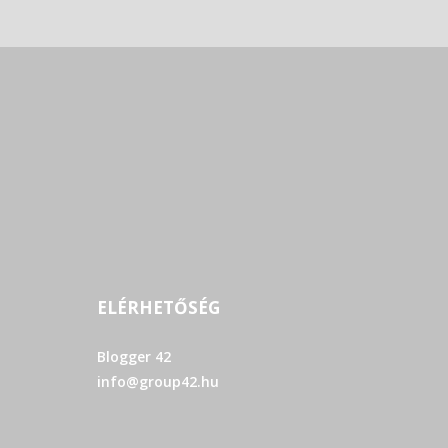
ELÉRHETŐSÉG
Blogger 42
info@group42.hu