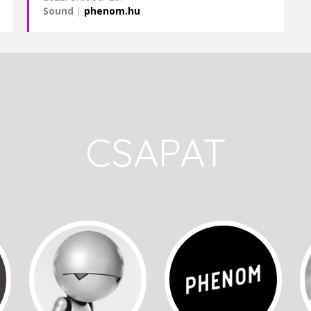
Sound
|
phenom.hu
CSAPAT