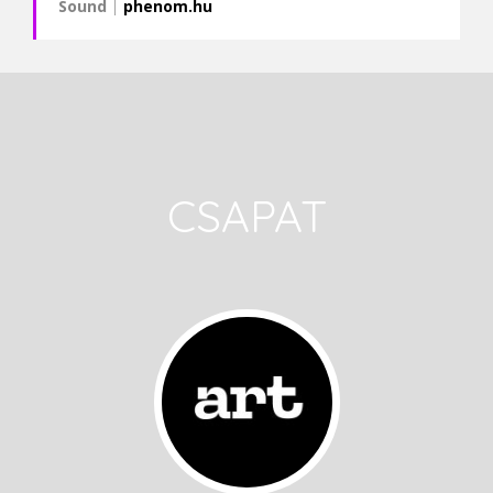
Sound
|
phenom.hu
CSAPAT