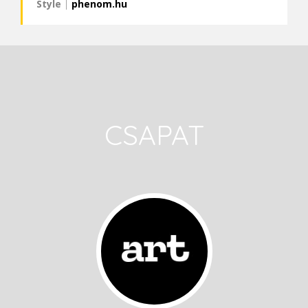
Style
|
phenom.hu
CSAPAT