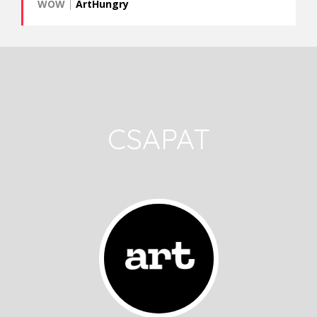
WOW
|
ArtHungry
CSAPAT