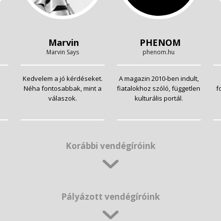
Marvin
PHENOM
Marvin Says
phenom.hu
Kedvelem a jó kérdéseket.
A magazin 2010-ben indult,
Néha fontosabbak, mint a
fiatalokhoz szóló, független
f
válaszok.
kulturális portál.
Korábbi vendégíróink
Pályázott vendégíróink