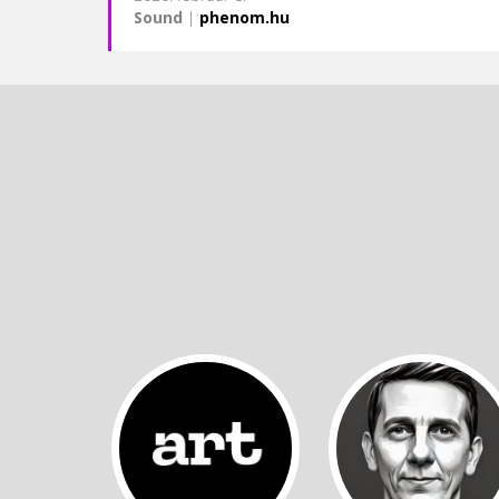
Sound
|
phenom.hu