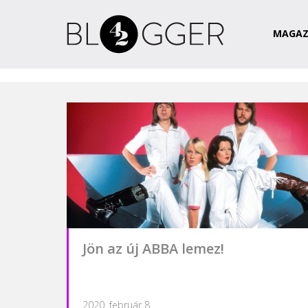
Magazin
Csapat
Kapcsolat
MAGAZ
Jön az új ABBA lemez!
2020. február 8.