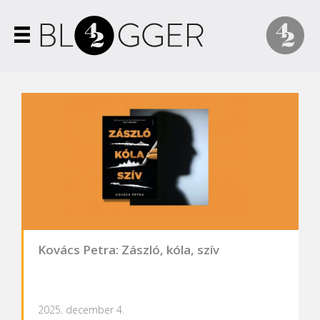
Kovács Petra: Zászló, kóla, szív
2025. december 4.