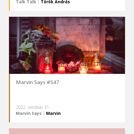
Talk Talk
|
Török András
Marvin Says #547
2022. október 31.
Marvin Says
|
Marvin