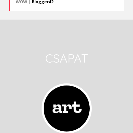
WOW
|
Blogger42
CSAPAT