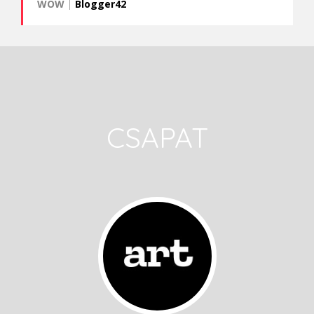
WOW
|
Blogger42
CSAPAT