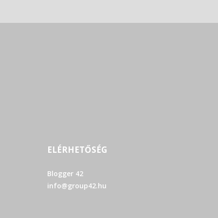
ELÉRHETŐSÉG
Blogger 42
info@group42.hu