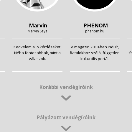
Marvin
PHENOM
Marvin Says
phenom.hu
Kedvelem a jó kérdéseket.
A magazin 2010-ben indult,
Néha fontosabbak, mint a
fiatalokhoz szóló, független
f
válaszok.
kulturális portál.
Korábbi vendégíróink
Pályázott vendégíróink