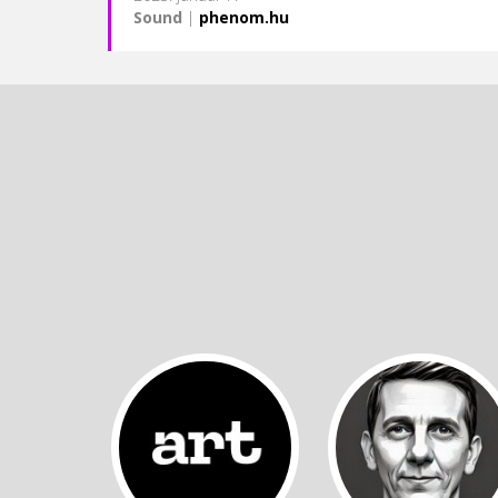
Sound
|
phenom.hu