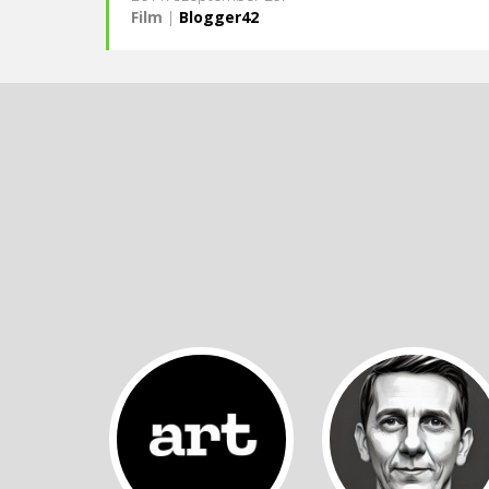
Film
|
Blogger42