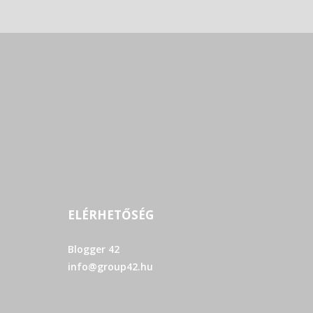
ELÉRHETŐSÉG
Blogger 42
info@group42.hu