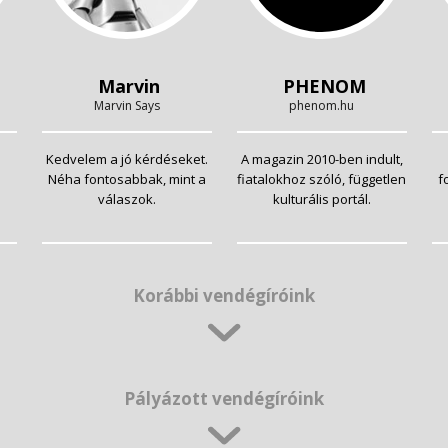
Marvin
PHENOM
Marvin Says
phenom.hu
Kedvelem a jó kérdéseket.
A magazin 2010-ben indult,
Néha fontosabbak, mint a
fiatalokhoz szóló, független
f
válaszok.
kulturális portál.
Korábbi vendégíróink
Pályázott vendégíróink