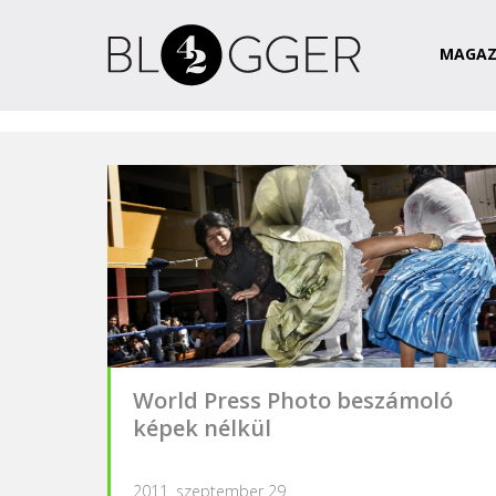
Magazin
Csapat
Kapcsolat
MAGAZ
World Press Photo beszámoló
képek nélkül
2011. szeptember 29.