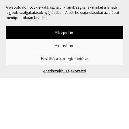
A weboldalon cookie-kat használunk, amik segítenek minket a lehető
KONCERTTEL
legjobb szolgáltatások nyújtásában. A süti hozzájárulásokat az alábbi
menüpontokban kezelheti.
Elfogadom
Elutasítom
Szombat a zene napja. Figyeljetek és
Beállítások megtekintése
hallgassatok minket.
Adatkezelési Tájékoztató
COLDPLAY LEMEZBEMUTATÓ DUPLA
KONCERTTEL
phenom.hu
| 2019. december 14.
Kb. egy hónapja röppent fel a hír: új