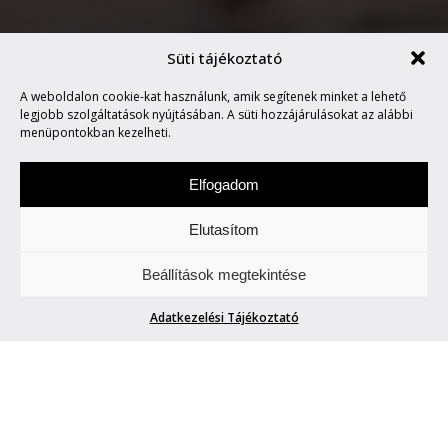
Süti tájékoztató
A weboldalon cookie-kat használunk, amik segítenek minket a lehető
IDÉN ISMÉT POHODA!
legjobb szolgáltatások nyújtásában. A süti hozzájárulásokat az alábbi
menüpontokban kezelheti.
Elfogadom
Elutasítom
Szombat a zene napja. Figyeljetek és
Beállítások megtekintése
hallgassatok minket.
Adatkezelési Tájékoztató
IDÉN ISMÉT POHODA!
Petra
| 2014. május 24.