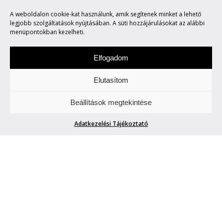
A weboldalon cookie-kat használunk, amik segítenek minket a lehető
MARVIN SAYS #175
legjobb szolgáltatások nyújtásában. A süti hozzájárulásokat az alábbi
menüpontokban kezelheti.
Elfogadom
Elutasítom
Hétfőnként Marvin, a paranoid android
Beállítások megtekintése
megmondja. A tuttit.
Adatkezelési Tájékoztató
MARVIN SAYS #175
Marvin
| 2015. augusztus 17.