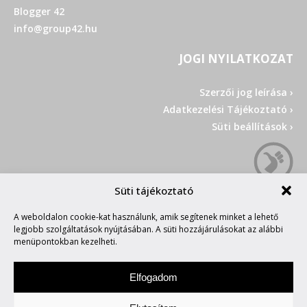
Blogger 42
info@group42.hu
JOGI NYILATKOZAT
Szerzői jog leírása ›
Adatkezelési Tájékoztató ›
Süti beállítások ›
Süti tájékoztató
A weboldalon cookie-kat használunk, amik segítenek minket a lehető
legjobb szolgáltatások nyújtásában. A süti hozzájárulásokat az alábbi
menüpontokban kezelheti.
Elfogadom