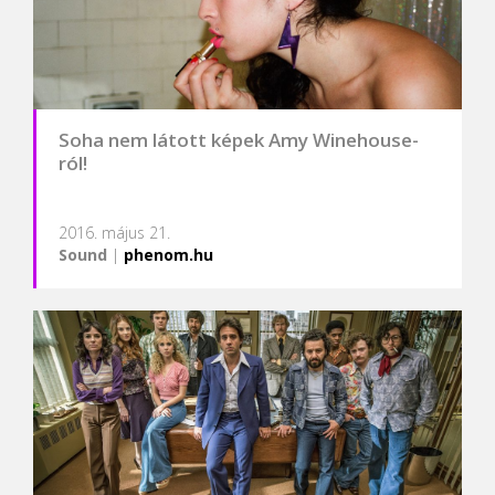
Soha nem látott képek Amy Winehouse-
ról!
2016. május 21.
Sound
|
phenom.hu