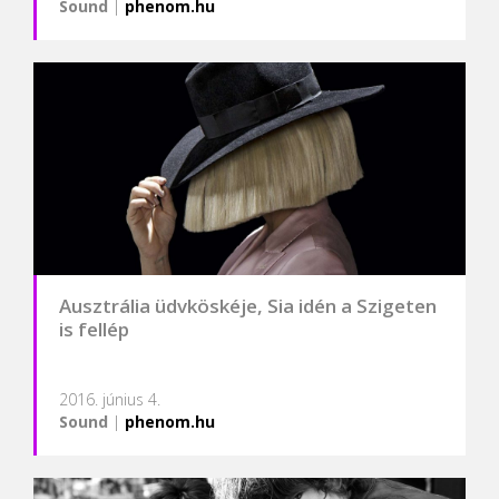
Sound
|
phenom.hu
Ausztrália üdvköskéje, Sia idén a Szigeten
is fellép
2016. június 4.
Sound
|
phenom.hu