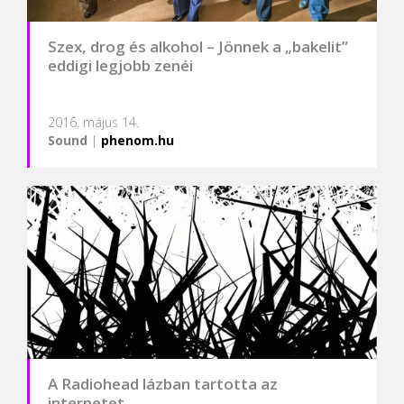
Szex, drog és alkohol – Jönnek a „bakelit”
eddigi legjobb zenéi
2016. május 14.
Sound
|
phenom.hu
A Radiohead lázban tartotta az
internetet…