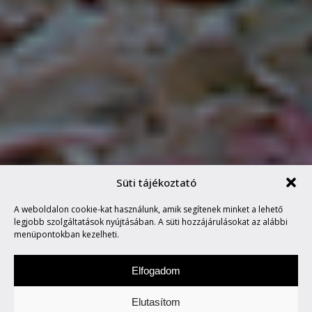
Süti tájékoztató
A weboldalon cookie-kat használunk, amik segítenek minket a lehető
EGY ZENÉVEL TELI ÉLET
legjobb szolgáltatások nyújtásában. A süti hozzájárulásokat az alábbi
menüpontokban kezelheti.
Elfogadom
Elutasítom