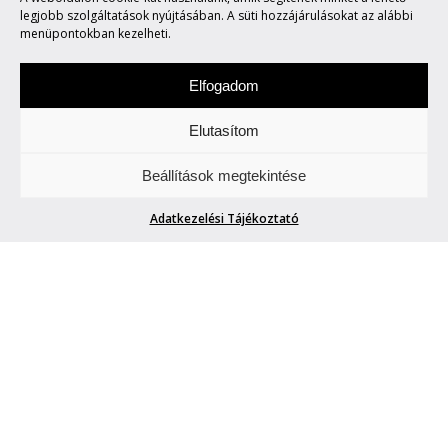
FORK 4.0 // RECOVER_I
legjobb szolgáltatások nyújtásában. A süti hozzájárulásokat az alábbi
menüpontokban kezelheti.
Elfogadom
Elutasítom
Szerdánként a design „titkaiba" avatunk be
Beállítások megtekintése
Titeket. Wow!
Adatkezelési Tájékoztató
FORK 4.0 // RECOVER_I
ArtHungry
| 2025. június 18.
A múlt elengedése és egy új korszak