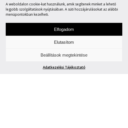
A weboldalon cookie-kat használunk, amik segítenek minket a lehető
IS!
legjobb szolgáltatások nyújtásában. A süti hozzájárulásokat az alábbi
menüpontokban kezelheti.
Elfogadom
Elutasítom
Keddenként tegyetek egy túrát velünk. Két-,
Beállítások megtekintése
vagy több keréken.
Adatkezelési Tájékoztató
NE CSAK ROMBOLJ! ÉPÍTS IS!
The Dealer
| 2011. március 23.
Kezdjük rögtön a tényekkel: RubyRider standot, installációt