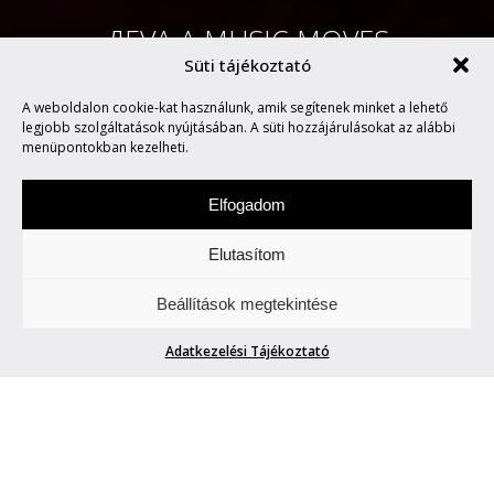
ДEVA A MUSIC MOVES
Süti tájékoztató
EUROPE TALENT AWARDS
A weboldalon cookie-kat használunk, amik segítenek minket a lehető
DÍJAZOTTJAI KÖZÖTT
legjobb szolgáltatások nyújtásában. A süti hozzájárulásokat az alábbi
menüpontokban kezelheti.
Elfogadom
Elutasítom
Szombat a zene napja. Figyeljetek és
Beállítások megtekintése
hallgassatok minket.
Adatkezelési Tájékoztató
ДEVA A MUSIC MOVES EUROPE
TALENT AWARDS DÍJAZOTTJAI