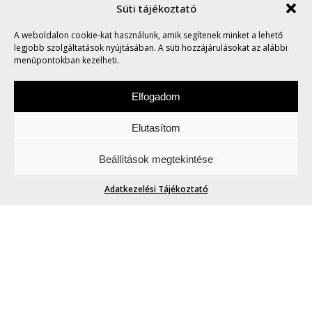
Süti tájékoztató
A weboldalon cookie-kat használunk, amik segítenek minket a lehető
SOLUS BEATS
legjobb szolgáltatások nyújtásában. A süti hozzájárulásokat az alábbi
menüpontokban kezelheti.
Elfogadom
Elutasítom
Szombat a zene napja. Figyeljetek és
Beállítások megtekintése
hallgassatok minket.
Adatkezelési Tájékoztató
SOLUS BEATS
Solus Beats
| 2025. február 8.