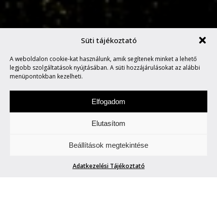
Süti tájékoztató
A weboldalon cookie-kat használunk, amik segítenek minket a lehető
A BEATBOX MESTERE
legjobb szolgáltatások nyújtásában. A süti hozzájárulásokat az alábbi
menüpontokban kezelheti.
Elfogadom
Elutasítom
Szombat a zene napja. Figyeljetek és
Beállítások megtekintése
hallgassatok minket.
Adatkezelési Tájékoztató
A BEATBOX MESTERE