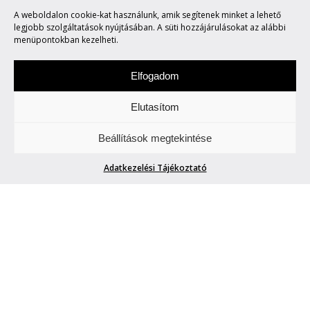
A weboldalon cookie-kat használunk, amik segítenek minket a lehető
FOTÓI
legjobb szolgáltatások nyújtásában. A süti hozzájárulásokat az alábbi
menüpontokban kezelheti.
Elfogadom
Elutasítom
Keddenként tegyetek egy túrát velünk. Két-,
Beállítások megtekintése
vagy több keréken.
Adatkezelési Tájékoztató
A VILÁG LEGVESZÉLYESEBB
MOTORVERSENYÉNEK FOTÓI
ArtHungry
| 2022. augusztus 9.
Guld Péter, fotográfus, újságíró, a