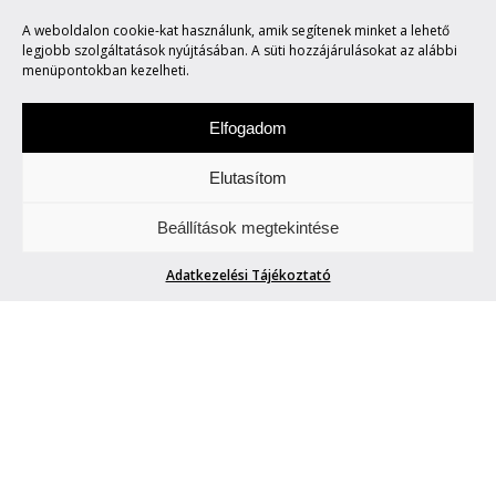
A weboldalon cookie-kat használunk, amik segítenek minket a lehető
AUTIZMUSSAL ÉLNI
legjobb szolgáltatások nyújtásában. A süti hozzájárulásokat az alábbi
menüpontokban kezelheti.
Elfogadom
Elutasítom
Csütörtökönként locsogunk/ fecsegünk az
Beállítások megtekintése
Életről. Meg mindenről.
Adatkezelési Tájékoztató
AUTIZMUSSAL ÉLNI
Petra
| 2015. április 2.