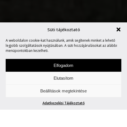
Süti tájékoztató
AZ ONLY THE POETS ÚJRA
A weboldalon cookie-kat használunk, amik segítenek minket a lehető
BUDAPESTEN!
legjobb szolgáltatások nyújtásában. A süti hozzájárulásokat az alábbi
menüpontokban kezelheti.
Elfogadom
Elutasítom
Szombat a zene napja. Figyeljetek és
Beállítások megtekintése
hallgassatok minket.
Adatkezelési Tájékoztató
AZ ONLY THE POETS ÚJRA