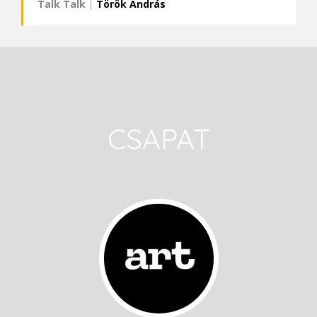
Talk Talk
|
Török András
CSAPAT