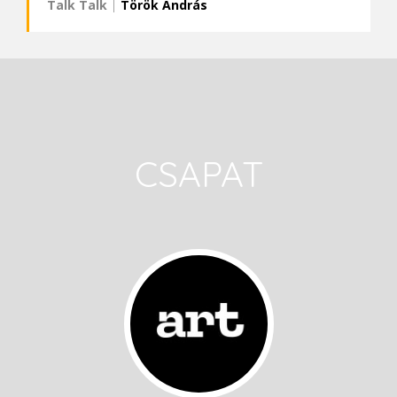
Talk Talk
|
Török András
CSAPAT