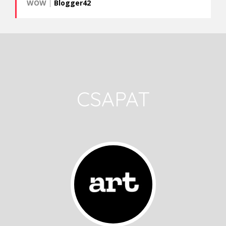
WOW
|
Blogger42
CSAPAT