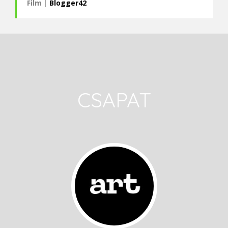
Film
|
Blogger42
CSAPAT