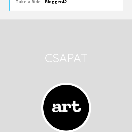
Take a Ride
|
Blogger42
CSAPAT