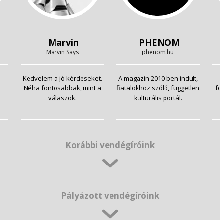
Marvin
PHENOM
Marvin Says
phenom.hu
Kedvelem a jó kérdéseket.
A magazin 2010-ben indult,
Néha fontosabbak, mint a
fiatalokhoz szóló, független
f
válaszok.
kulturális portál.
Korábbi vendégíróink
Pályázott vendégíróink