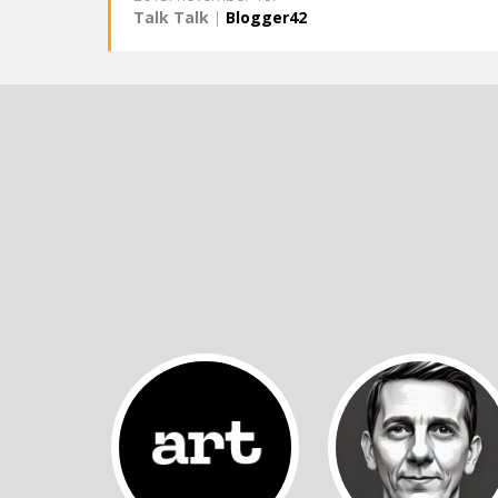
Talk Talk
|
Blogger42