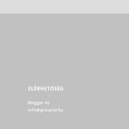
ELÉRHETŐSÉG
Blogger 42
info@group42.hu