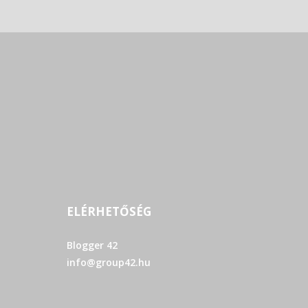
ELÉRHETŐSÉG
Blogger 42
info@group42.hu