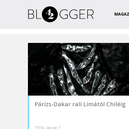
Magazin
Csapat
Kapcsolat
MAGAZ
Párizs-Dakar rali Limától Chiléig
2014. január 7.