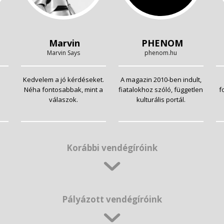
Marvin
PHENOM
Marvin Says
phenom.hu
Kedvelem a jó kérdéseket.
A magazin 2010-ben indult,
Néha fontosabbak, mint a
fiatalokhoz szóló, független
f
válaszok.
kulturális portál.
Korábbi vendégíróink
Pályázott vendégíróink