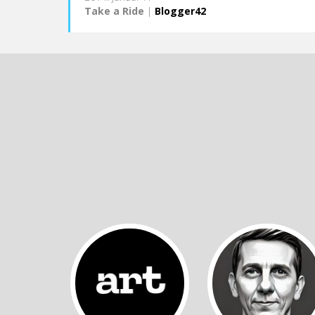
Take a Ride
|
Blogger42