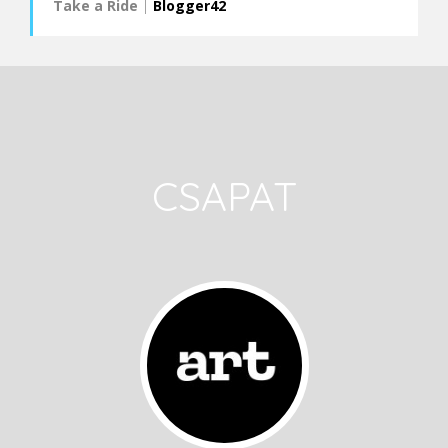
Take a Ride
|
Blogger42
CSAPAT