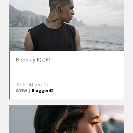
Beoplay E(z)6!
2018. október 17.
WOW
|
Blogger42