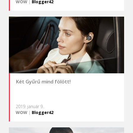
WOW
|
Blogger42
Két Gyűrű mind fölött!
2019. január 9.
WOW
|
Blogger42