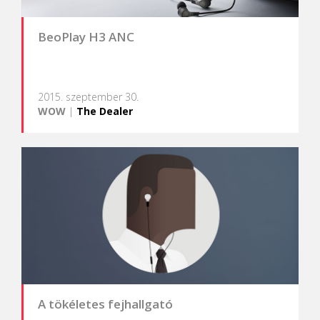
BeoPlay H3 ANC
2015. szeptember 30.
WOW
|
The Dealer
A tökéletes fejhallgató