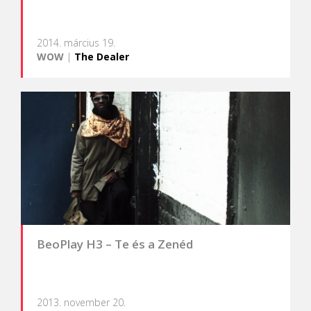
2014. március 19.
WOW
|
The Dealer
BeoPlay H3 – Te és a Zenéd
2013. november 20.