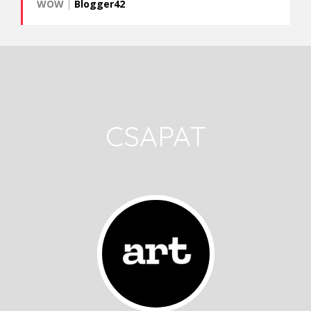
WOW
|
Blogger42
CSAPAT