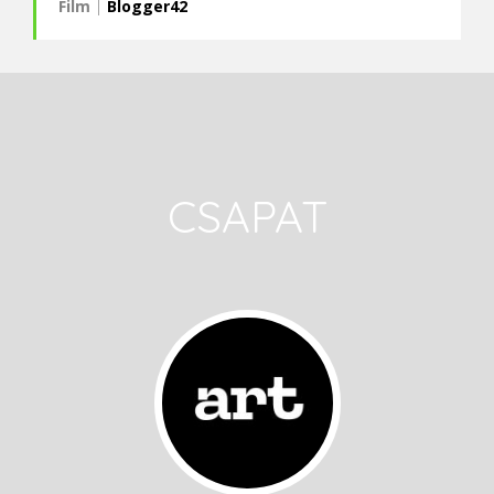
Film
|
Blogger42
CSAPAT