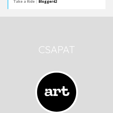
Take a Ride
|
Blogger42
CSAPAT