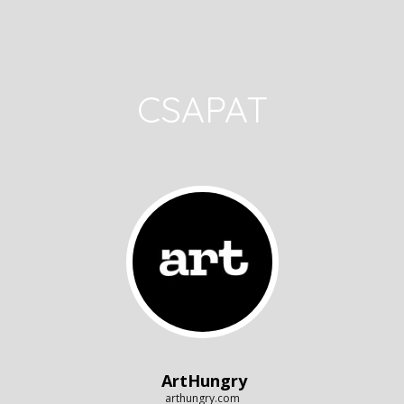
CSAPAT
ArtHungry
arthungry.com