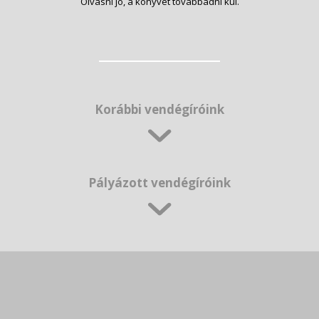
Olvasni jó, a könyvet továbbadni kúl.
Korábbi vendégíróink
Pályázott vendégíróink