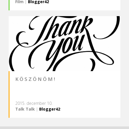
Film
|
Blogger42
K Ö S Z Ö N Ö M !
2015. december 10.
Talk Talk
|
Blogger42