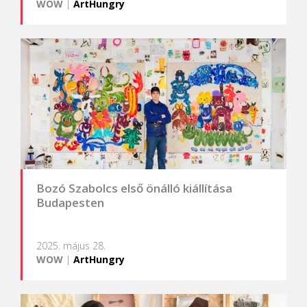
WOW
|
ArtHungry
Bozó Szabolcs első önálló kiállítása
Budapesten
2025. május 28.
WOW
|
ArtHungry