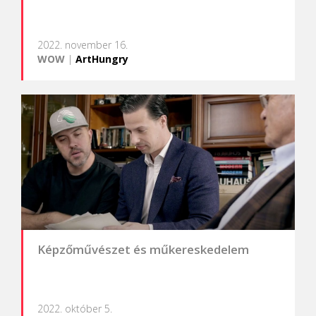
2022. november 16.
WOW
|
ArtHungry
Képzőművészet és műkereskedelem
2022. október 5.