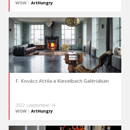
WOW
|
ArtHungry
F. Kovács Attila a Kieselbach Galériában
2022. szeptember 14.
WOW
|
ArtHungry