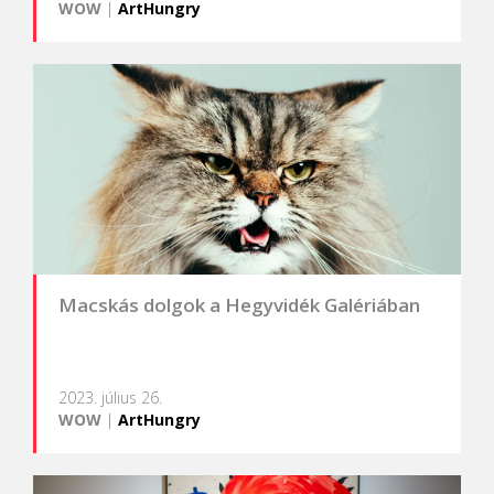
WOW
|
ArtHungry
Macskás dolgok a Hegyvidék Galériában
2023. július 26.
WOW
|
ArtHungry