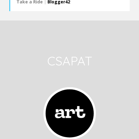
Take a Ride
|
Blogger42
CSAPAT