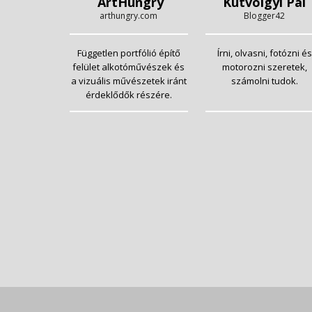
ArtHungry
Kutvölgyi Pál
arthungry.com
Blogger42
Független portfólió építő
Írni, olvasni, fotózni és
felület alkotóművészek és
motorozni szeretek,
a vizuális művészetek iránt
számolni tudok.
érdeklődők részére.