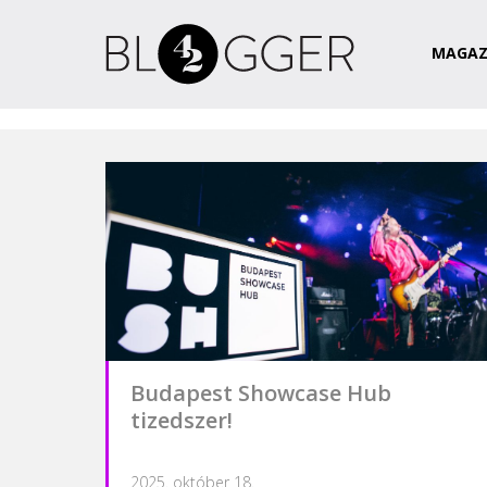
Magazin
Csapat
Kapcsolat
MAGAZ
Budapest Showcase Hub
tizedszer!
2025. október 18.