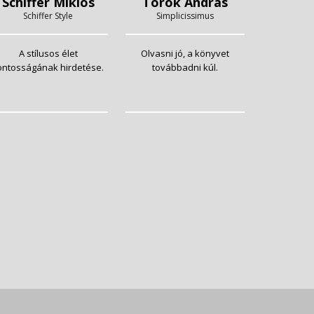
Schiffer Miklós
Török András
Schiffer Style
Simplicissimus
A stílusos élet
Olvasni jó, a könyvet
ontosságának hirdetése.
továbbadni kúl.