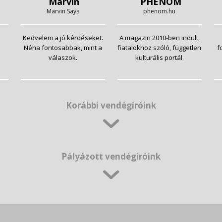
Marvin
PHENOM
Marvin Says
phenom.hu
Kedvelem a jó kérdéseket.
A magazin 2010-ben indult,
Néha fontosabbak, mint a
fiatalokhoz szóló, független
f
válaszok.
kulturális portál.
Korábbi vendégíróink
Pályázott vendégíróink