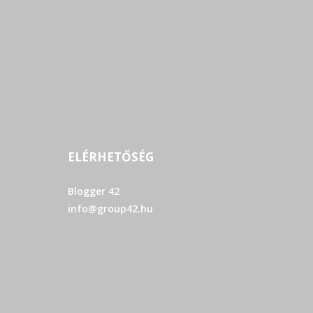
ELÉRHETŐSÉG
Blogger 42
info@group42.hu