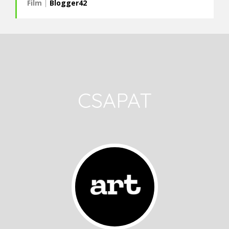
Film
|
Blogger42
CSAPAT