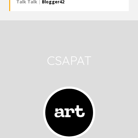
Talk Talk
|
Blogger42
CSAPAT