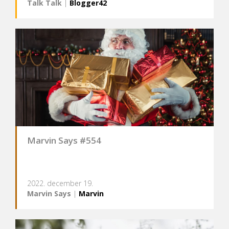
Talk Talk
|
Blogger42
Marvin Says #554
2022. december 19.
Marvin Says
|
Marvin