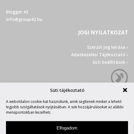
Blogger 42
info@group42.hu
JOGI NYILATKOZAT
Szerzői jog leírása ›
Adatkezelési Tájékoztató ›
Süti beállítások ›
Süti tájékoztató
A weboldalon cookie-kat használunk, amik segítenek minket a lehető
legjobb szolgáltatások nyújtásában. A süti hozzájárulásokat az alábbi
menüpontokban kezelheti.
Elfogadom