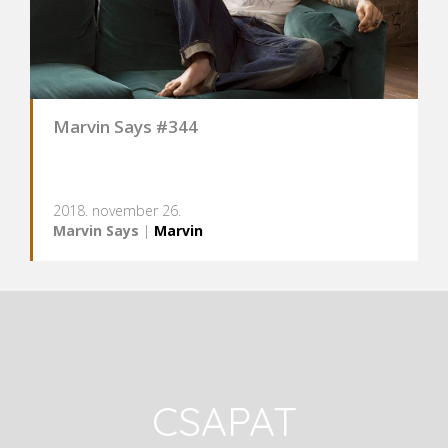
Marvin Says #344
2018. november 26.
Marvin Says
|
Marvin
CSAPAT