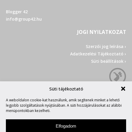
Blogger 42
info@group42.hu
JOGI NYILATKOZAT
Szerzői jog leírása ›
Adatkezelési Tájékoztató ›
Süti beállítások ›
Süti tájékoztató
A weboldalon cookie-kat használunk, amik segítenek minket a lehető
legjobb szolgáltatások nyújtásában. A süti hozzájárulásokat az alábbi
menüpontokban kezelheti.
Elfogadom