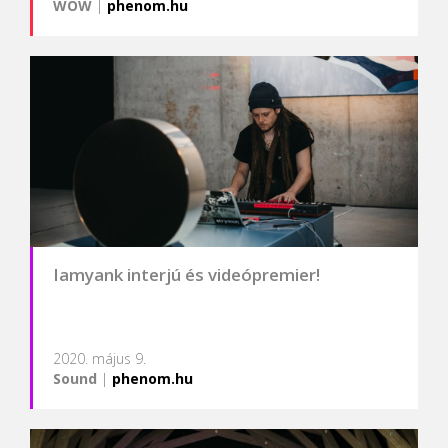
WOW
|
phenom.hu
Iamyank interjú és videópremier!
2020. május 9.
Sound
|
phenom.hu