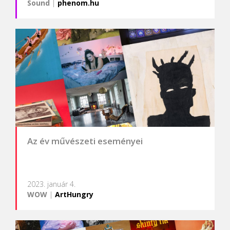
Sound
|
phenom.hu
Az év művészeti eseményei
2023. január 4.
WOW
|
ArtHungry