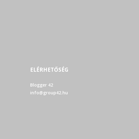
ELÉRHETŐSÉG
Blogger 42
info@group42.hu