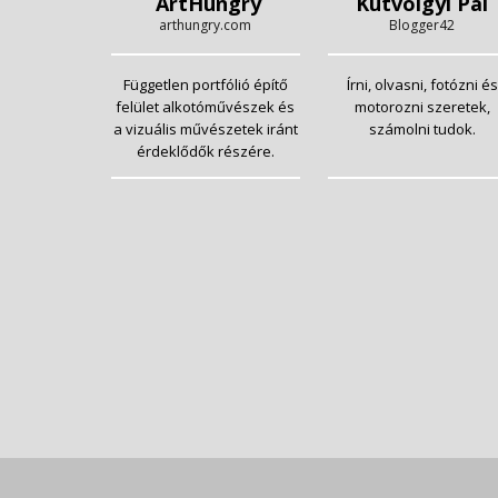
ArtHungry
Kutvölgyi Pál
arthungry.com
Blogger42
Független portfólió építő
Írni, olvasni, fotózni és
felület alkotóművészek és
motorozni szeretek,
a vizuális művészetek iránt
számolni tudok.
érdeklődők részére.