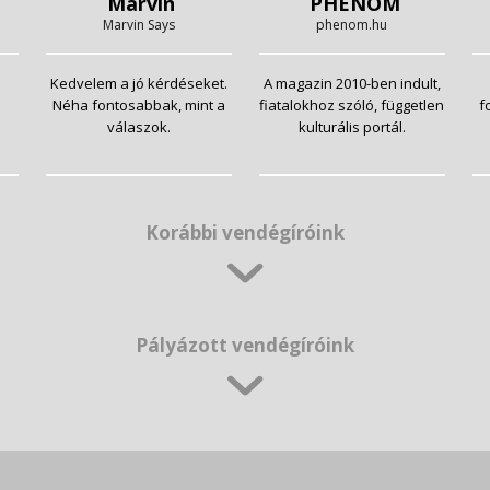
Marvin
PHENOM
Marvin Says
phenom.hu
Kedvelem a jó kérdéseket.
A magazin 2010-ben indult,
Néha fontosabbak, mint a
fiatalokhoz szóló, független
f
válaszok.
kulturális portál.
Korábbi vendégíróink
Pályázott vendégíróink