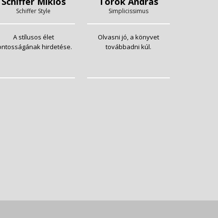
Schiffer Miklós
Török András
Schiffer Style
Simplicissimus
A stílusos élet
Olvasni jó, a könyvet
ontosságának hirdetése.
továbbadni kúl.