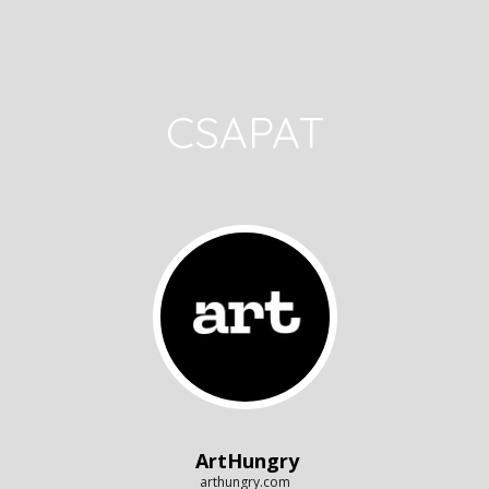
CSAPAT
ArtHungry
arthungry.com