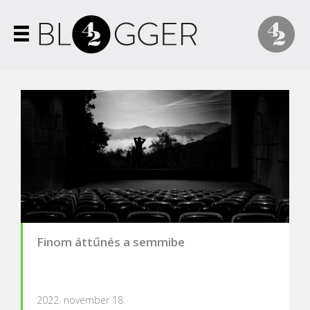
Finom áttűnés a semmibe
2022. november 18.