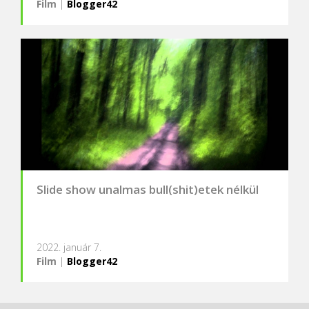
Film
|
Blogger42
Slide show unalmas bull(shit)etek nélkül
2022. január 7.
Film
|
Blogger42