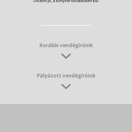
Olvasni jó, a könyvet továbbadni kúl.
Korábbi vendégíróink
Pályázott vendégíróink